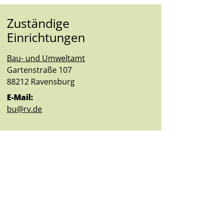
Zuständige
Einrichtungen
Bau- und Umweltamt
Straße:
Hausnummer:
Gartenstraße
107
PLZ:
Ort:
88212
Ravensburg
E-Mail:
bu@rv.de