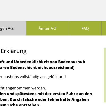
ngen A-Z
Ämter A-Z
FAQ
 Erklärung
unft und Unbedenklichkeit von Bodenaushub
baren Bodenschicht nicht ausreichend)
denaushubs vollständig ausgefüllt und
icht angenommen werden.
len und spätestens mit der ersten Fuhre an den
en. Durch falsche oder fehlerhafte Angaben
nsprüche entstehen.