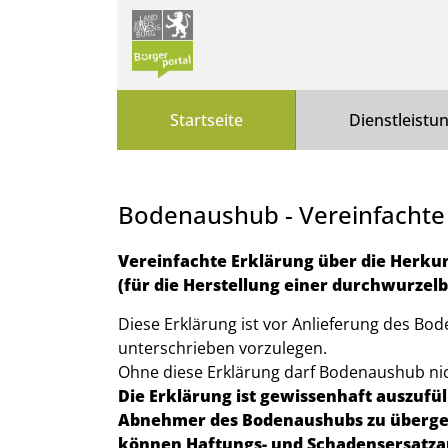
Zum Header
Zum Hauptinhalt
Zum Footer
Zum Hauptinhalt springen
Startseite
Dienstleistu
Bodenaushub - Vereinfachte
Kurzbeschreibung
Vereinfachte Erklärung über die Herk
(für die Herstellung einer durchwurzel
Diese Erklärung ist vor Anlieferung des Bo
unterschrieben vorzulegen.
Ohne diese Erklärung darf Bodenaushub n
Die Erklärung ist gewissenhaft auszufül
Abnehmer des Bodenaushubs zu übergeb
können Haftungs- und Schadensersatza