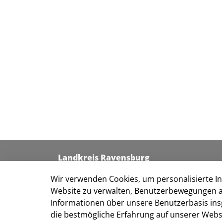
Landkreis Ravensburg
Kreishaus I
Wir verwenden Cookies, um personalisierte Inh
Friedenstraße 6
Website zu verwalten, Benutzerbewegungen a
88212 Ravensburg
Informationen über unsere Benutzerbasis ins
Kontakt
die bestmögliche Erfahrung auf unserer Websi