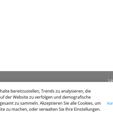
La
Se
alte bereitzustellen, Trends zu analysieren, die
I
uf der Website zu verfolgen und demografische
Da
gesamt zu sammeln. Akzeptieren Sie alle Cookies, um
Kon
Ko
te zu machen, oder verwalten Sie Ihre Einstellungen.
Co