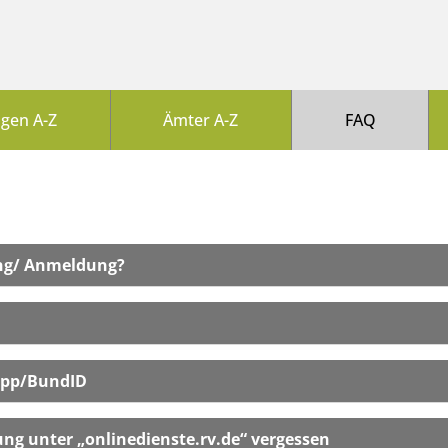
ngen A-Z
Ämter A-Z
FAQ
rung/ Anmeldung?
 für die Registrierung/ Anme
n Konto löschen?
App/BundID
 mit der AusweisApp/Bund
ng unter „onlinedienste.rv.de“ vergessen