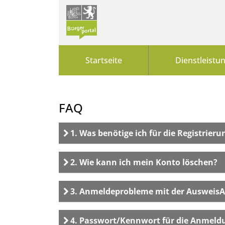
Zum Header
Zum Hauptinhalt
Zum Footer
Zum Hauptinhalt springen
Startseite
Dienstleistu
FAQ
1. Was benötige ich für die Registrie
1. Was benötige ich
2. Wie kann ich mein Konto löschen?
2. Wie kann ich mei
3. Anmeldeprobleme mit der Ausweis
3. Anmeldeprobleme
4. Passwort/Kennwort für die Anmeldu