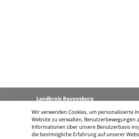
Landkreis Ravensburg
Kreishaus I
Wir verwenden Cookies, um personalisierte Inh
Friedenstraße 6
Website zu verwalten, Benutzerbewegungen a
88212 Ravensburg
Informationen über unsere Benutzerbasis ins
Kontakt
die bestmögliche Erfahrung auf unserer Websi