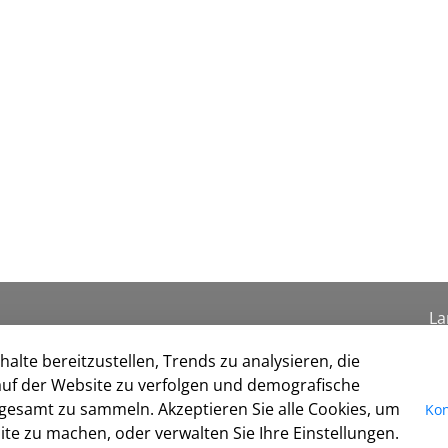
La
Se
alte bereitzustellen, Trends zu analysieren, die
I
uf der Website zu verfolgen und demografische
Da
gesamt zu sammeln. Akzeptieren Sie alle Cookies, um
Kon
Ko
te zu machen, oder verwalten Sie Ihre Einstellungen.
Co