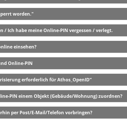
t für die Anmeldung unter „
sperrt worden."
ieses Konto ist gesperrt wo
 / Ich habe meine Online-PIN vergessen / verlegt.
nline-PIN bekommen / Ich hab
online einsehen?
ebührenbescheid online ein
 und Online-PIN
ch die Benutzer-ID und Onlin
risierung erforderlich für Athos_OpenID“
Fehlermeldung „Autorisierung
Online-PIN einem Objekt (Gebäude/Wohnung) zuordnen?
ne Benutzer-ID / Online-PI
rhin per Post/E-Mail/Telefon vorbringen?
nliegen auch weiterhin per P