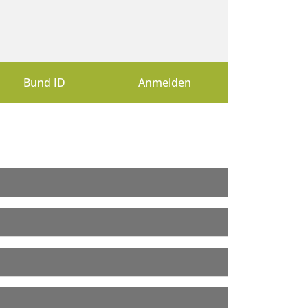
Bund ID
Anmelden
ldung?
ID