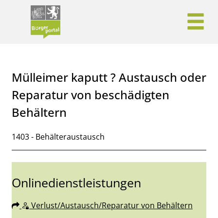
Zum Header
Zum Hauptinhalt
Zum Footer
Zum Hauptinhalt springen
Mülleimer kaputt ? Austausch oder
Reparatur von beschädigten
Behältern
Kurzbeschreibung
1403 - Behälteraustausch
Onlinedienstleistungen
Verlust/Austausch/Reparatur von Behältern