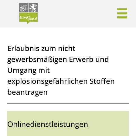
Zum Header
Zum Hauptinhalt
Zum Footer
Zum Hauptinhalt springen
Erlaubnis zum nicht
gewerbsmäßigen Erwerb und
Umgang mit
explosionsgefährlichen Stoffen
beantragen
Kurzbeschreibung
Onlinedienstleistungen