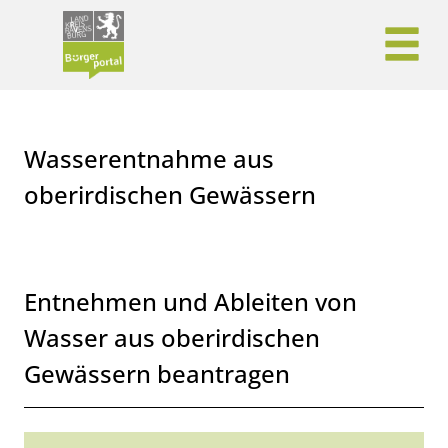
Zum Header
Zum Hauptinhalt
Zum Footer
Zum Hauptinhalt springen
Wasserentnahme aus
oberirdischen Gewässern
Kurzbeschreibung
Entnehmen und Ableiten von
Wasser aus oberirdischen
Gewässern beantragen