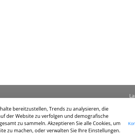
La
Se
alte bereitzustellen, Trends zu analysieren, die
I
uf der Website zu verfolgen und demografische
Da
gesamt zu sammeln. Akzeptieren Sie alle Cookies, um
Kon
Ko
te zu machen, oder verwalten Sie Ihre Einstellungen.
Co