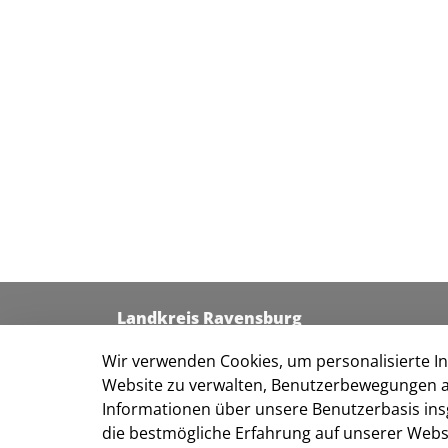
Landkreis Ravensburg
Kreishaus I
Wir verwenden Cookies, um personalisierte Inh
Friedenstraße 6
Website zu verwalten, Benutzerbewegungen a
88212 Ravensburg
Informationen über unsere Benutzerbasis ins
Kontakt
die bestmögliche Erfahrung auf unserer Websi