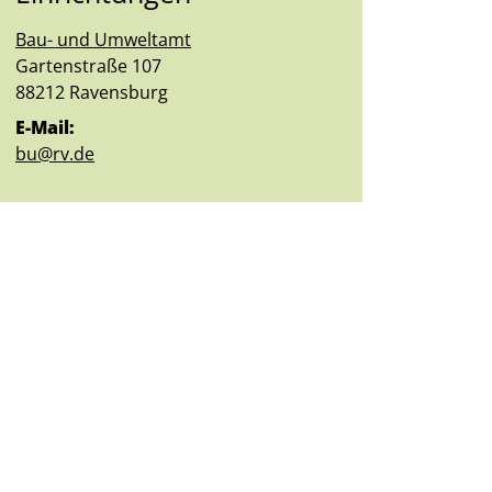
Bau- und Umweltamt
Straße:
Hausnummer:
Gartenstraße
107
PLZ:
Ort:
88212
Ravensburg
E-Mail:
bu@rv.de