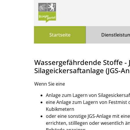
Zum Header
Zum Hauptinhalt
Zum Footer
Zum Hauptinhalt springen
Startseite
Dienstleistu
Wassergefährdende Stoffe - J
Silageickersaftanlage (JGS-An
Kurzbeschreibung
Wenn Sie eine
Anlage zum Lagern von Silagesickersa
eine Anlage zum Lagern von Festmist 
Kubikmetern
oder eine sonstige JGS-Anlage mit e
errichten, stilllegen oder wesentlich 