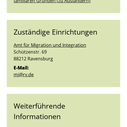
familiären Gründen (zu Ausländern)
Zuständige Einrichtungen
Amt für Migration und Integration
Straße:
Hausnummer:
Schützenstr.
69
PLZ:
Ort:
88212
Ravensburg
E-Mail:
mi@rv.de
Weiterführende
Informationen